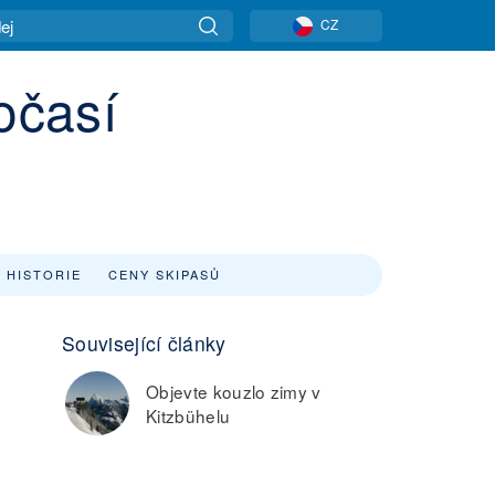
CZ
očasí
 HISTORIE
CENY SKIPASŮ
Související články
Objevte kouzlo zimy v
Kitzbühelu