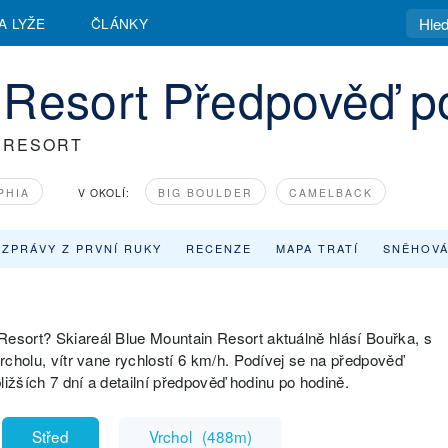
A LYŽE
ČLÁNKY
 Resort Předpověď p
 RESORT
PHIA
V OKOLÍ:
BIG BOULDER
CAMELBACK
ZPRÁVY Z PRVNÍ RUKY
RECENZE
MAPA TRATÍ
SNĚHOVÁ
Resort? Skiareál Blue Mountain Resort aktuálně hlásí Bouřka, s
vrcholu, vítr vane rychlostí 6 km/h. Podívej se na předpověď
ližších 7 dní a detailní předpověď hodinu po hodině.
Střed
Vrchol
(
488m
)