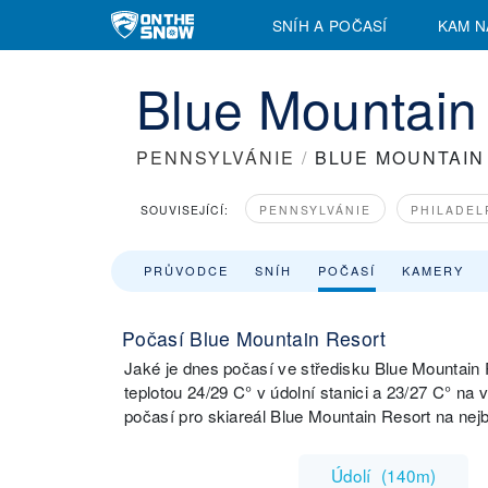
SNÍH A POČASÍ
KAM N
Blue Mountain
PENNSYLVÁNIE
/
BLUE MOUNTAIN
SOUVISEJÍCÍ:
PENNSYLVÁNIE
PHILADEL
PRŮVODCE
SNÍH
POČASÍ
KAMERY
Počasí Blue Mountain Resort
Jaké je dnes počasí ve středisku Blue Mountain 
teplotou 24/29 C° v údolní stanici a 23/27 C° na 
počasí pro skiareál Blue Mountain Resort na nejb
Údolí
(
140m
)