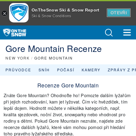
OnTheSnow Ski & Snow Report
OTEVŘI
Ski & Snow Conditions
Gore Mountain Recenze
NEW YORK
/
GORE MOUNTAIN
PRŮVODCE
SNÍH
POČASÍ
KAMERY
ZPRÁVY Z P
Recenze Gore Mountain
Znáte Gore Mountain? Ohodnoťte ho! Pomozte dalším lyžařům
při jejich rozhodování, kam jet lyžovat. Čím víc hvězdiček, tím
lepší dojem. Hodnotit můžete v několika kategoriích, např.
kvalita sjezdovek, noční život, snowparky nebo vhodnost pro
rodiny s dětmi. Pokud Gore Mountain neznáte, najdete zde
recenze dalších lyžařů, které vám mohou pomoci při hledání
toho pravého lyžařského střediska.