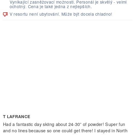
Vynikající zasněžovací možnosti. Personál je skvělý - velmi
ochotný. Cena je také jedna z nejlepších.
V resortu není ubytování. Může být docela chladno!
T LAFRANCE
Had a fantastic day skiing about 24-30” of powder! Super fun
and no lines because so one could get there! I stayed in North