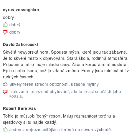
cyrus vossoghian
dobrý
dobrý
dobrý
David Zahorouski
Skvělá newyorská hora. Spousta mýtin, které jsou tak zábavné.
Je to skvělé místo k objevování. Stará škola, rodinná atmosféra.
Připomíná mi to moje mladší časy. Žádná korporátní atmosféra
Epicu nebo Ikonu, což je vítaná změna. Fronty jsou minimální i v
rušných časech.
Skvělý terén střední obtížnosti, úžasné mýtiny.
Izolované, omezené ubytování, ale to je asi součástí jeho
kouzla.
Robert Beretvas
Tohle je můj „oblíbený“ resort. Miluji rozmanitost terénu a
sjezdovky si tu najde každý.
Jeden z nejrozmanitějších terénů na severovýchodě.