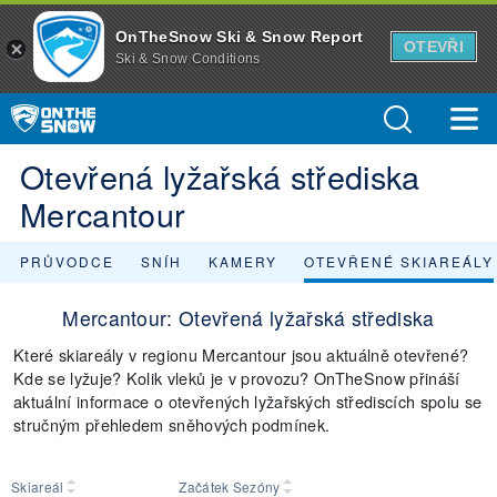
OnTheSnow Ski & Snow Report
OTEVŘI
Ski & Snow Conditions
Otevřená lyžařská střediska
Mercantour
PRŮVODCE
SNÍH
KAMERY
OTEVŘENÉ SKIAREÁLY
Mercantour: Otevřená lyžařská střediska
Které skiareály v regionu Mercantour jsou aktuálně otevřené?
Kde se lyžuje? Kolik vleků je v provozu? OnTheSnow přináší
aktuální informace o otevřených lyžařských střediscích spolu se
stručným přehledem sněhových podmínek.
Skiareál
Začátek Sezóny