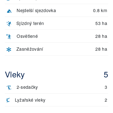
Nejdelší sjezdovka
0.8 km
Sjízdný terén
53 ha
Osvětlené
28 ha
Zasněžování
28 ha
Vleky
5
2-sedačky
3
Lyžařské vleky
2