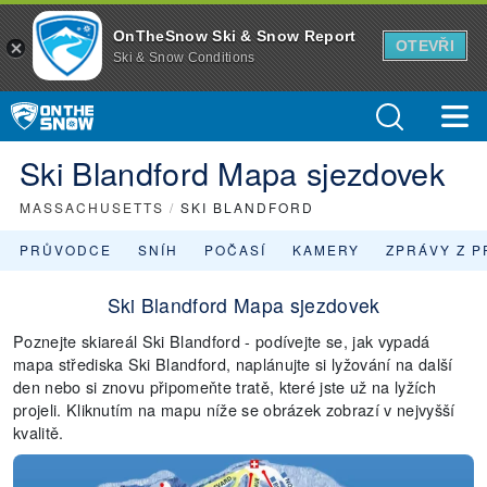
OnTheSnow Ski & Snow Report
OTEVŘI
Ski & Snow Conditions
Ski Blandford Mapa sjezdovek
MASSACHUSETTS
/
SKI BLANDFORD
PRŮVODCE
SNÍH
POČASÍ
KAMERY
ZPRÁVY Z P
Ski Blandford Mapa sjezdovek
Poznejte skiareál Ski Blandford - podívejte se, jak vypadá
mapa střediska Ski Blandford, naplánujte si lyžování na další
den nebo si znovu připomeňte tratě, které jste už na lyžích
projeli. Kliknutím na mapu níže se obrázek zobrazí v nejvyšší
kvalitě.