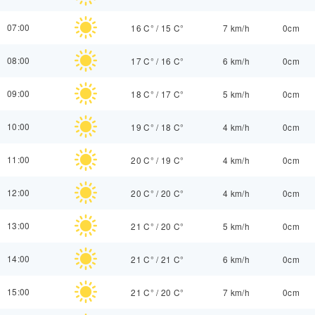
07:00
16 C°
/
15 C°
7 km/h
0cm
08:00
17 C°
/
16 C°
6 km/h
0cm
09:00
18 C°
/
17 C°
5 km/h
0cm
10:00
19 C°
/
18 C°
4 km/h
0cm
11:00
20 C°
/
19 C°
4 km/h
0cm
12:00
20 C°
/
20 C°
4 km/h
0cm
13:00
21 C°
/
20 C°
5 km/h
0cm
14:00
21 C°
/
21 C°
6 km/h
0cm
15:00
21 C°
/
20 C°
7 km/h
0cm