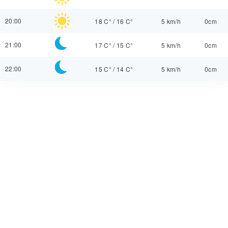
20:00
18 C°
/
16 C°
5 km/h
0cm
21:00
17 C°
/
15 C°
5 km/h
0cm
22:00
15 C°
/
14 C°
5 km/h
0cm