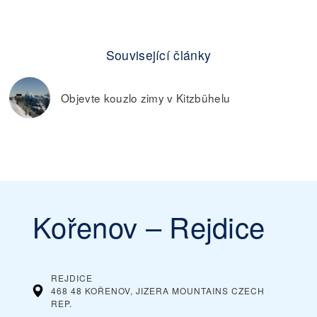
Související články
Objevte kouzlo zimy v Kitzbühelu
Kořenov – Rejdice
REJDICE
468 48 KOŘENOV, JIZERA MOUNTAINS
CZECH
REP.