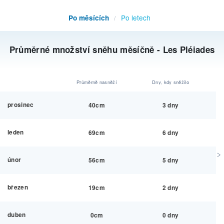
Po letech
Po měsících
/
Průměrné množství sněhu měsíčně - Les Pléiades
Průměrně nasněží
Dny, kdy sněžilo
prosinec
40cm
3 dny
leden
69cm
6 dny
únor
56cm
5 dny
březen
19cm
2 dny
duben
0cm
0 dny