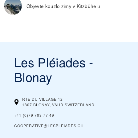
Objevte kouzlo zimy v Kitzbühelu
Les Pléiades -
Blonay
RTE DU VILLAGE 12
1807 BLONAY, VAUD
SWITZERLAND
+41 (0)79 703 77 49
COOPERATIVE@LESPLEIADES.CH