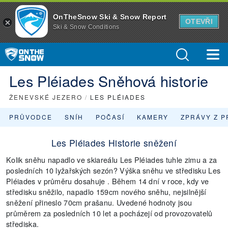
OnTheSnow Ski & Snow Report
OTEVŘI
Ski & Snow Conditions
Les Pléiades Sněhová historie
ŽENEVSKÉ JEZERO
/
LES PLÉIADES
PRŮVODCE
SNÍH
POČASÍ
KAMERY
ZPRÁVY Z P
Les Pléiades Historie sněžení
Kolik sněhu napadlo ve skiareálu Les Pléiades tuhle zimu a za
posledních 10 lyžařských sezón? Výška sněhu ve středisku Les
Pléiades v průměru dosahuje . Během 14 dní v roce, kdy ve
středisku sněžilo, napadlo 159cm nového sněhu, nejsilnější
sněžení přineslo 70cm prašanu. Uvedené hodnoty jsou
průměrem za posledních 10 let a pocházejí od provozovatelů
střediska.