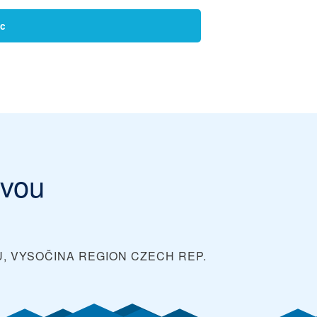
íc
avou
U, VYSOČINA REGION
CZECH REP.