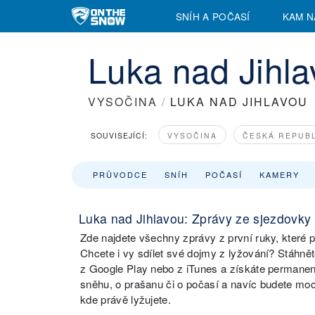
SNÍH A POČASÍ
KAM N
Luka nad Jihla
VYSOČINA
/
LUKA NAD JIHLAVOU
SOUVISEJÍCÍ:
VYSOČINA
ČESKÁ REPUB
PRŮVODCE
SNÍH
POČASÍ
KAMERY
Luka nad Jihlavou: Zprávy ze sjezdovky
Zde najdete všechny zprávy z první ruky, které p
Chcete i vy sdílet své dojmy z lyžování? Stáhn
z Google Play nebo z iTunes a získáte permanen
sněhu, o prašanu či o počasí a navíc budete moci
kde právě lyžujete.