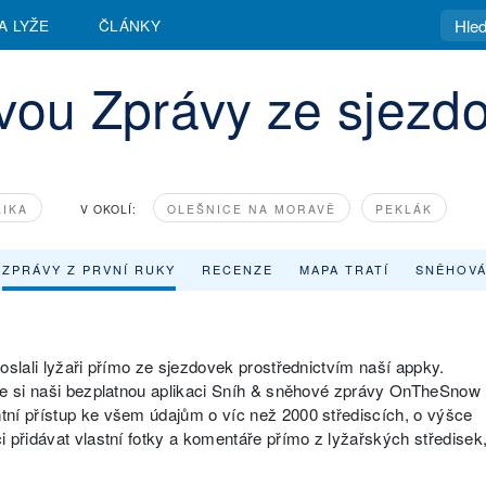
A LYŽE
ČLÁNKY
vou Zprávy ze sjezd
LIKA
V OKOLÍ:
OLEŠNICE NA MORAVĚ
PEKLÁK
ZPRÁVY Z PRVNÍ RUKY
RECENZE
MAPA TRATÍ
SNĚHOVÁ
oslali lyžaři přímo ze sjezdovek prostřednictvím naší appky.
ěte si naši bezplatnou aplikaci Sníh & sněhové zprávy OnTheSnow
tní přístup ke všem údajům o víc než 2000 střediscích, o výšce
 přidávat vlastní fotky a komentáře přímo z lyžařských středisek