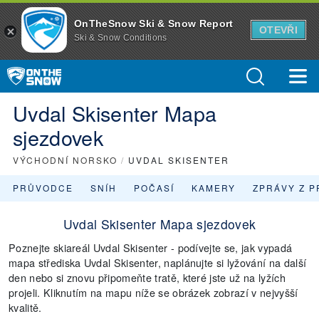
OnTheSnow Ski & Snow Report
OTEVŘI
Ski & Snow Conditions
Uvdal Skisenter Mapa
sjezdovek
VÝCHODNÍ NORSKO
/
UVDAL SKISENTER
PRŮVODCE
SNÍH
POČASÍ
KAMERY
ZPRÁVY Z P
Uvdal Skisenter Mapa sjezdovek
Poznejte skiareál Uvdal Skisenter - podívejte se, jak vypadá
mapa střediska Uvdal Skisenter, naplánujte si lyžování na další
den nebo si znovu připomeňte tratě, které jste už na lyžích
projeli. Kliknutím na mapu níže se obrázek zobrazí v nejvyšší
kvalitě.