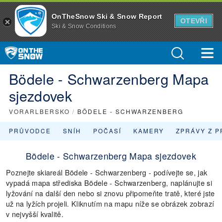
OnTheSnow Ski & Snow Report
OTEVŘI
Ski & Snow Conditions
Bödele - Schwarzenberg Mapa
sjezdovek
VORARLBERSKO
/
BÖDELE - SCHWARZENBERG
PRŮVODCE
SNÍH
POČASÍ
KAMERY
ZPRÁVY Z P
Bödele - Schwarzenberg Mapa sjezdovek
Poznejte skiareál Bödele - Schwarzenberg - podívejte se, jak
vypadá mapa střediska Bödele - Schwarzenberg, naplánujte si
lyžování na další den nebo si znovu připomeňte tratě, které jste
už na lyžích projeli. Kliknutím na mapu níže se obrázek zobrazí
v nejvyšší kvalitě.