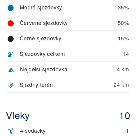
Modré sjezdovky
35%
Červené sjezdovky
50%
Černé sjezdovky
15%
Sjezdovky celkem
14
Nejdelší sjezdovka
4 km
Sjízdný terén
24 km
Vleky
10
4-sedačky
1