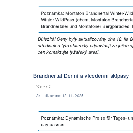
Poznámka
:
Montafon Brandnertal Winter-Wild
Winter-WildPass (ehem. Montafon Brandnertal K
Brandnertaler und Montafoner Bergparadies.
Důležité! Ceny byly aktualizovány dne 12. lis
středisek a tyto skiareály odpovídají za jejich
cen kontaktujte lyžařský areál.
Brandnertal Denní a vícedenní skipasy
*Ceny v
€
Aktualizováno:
12. 11. 2025
Poznámka
:
Dynamische Preise für Tages- und
day passes.