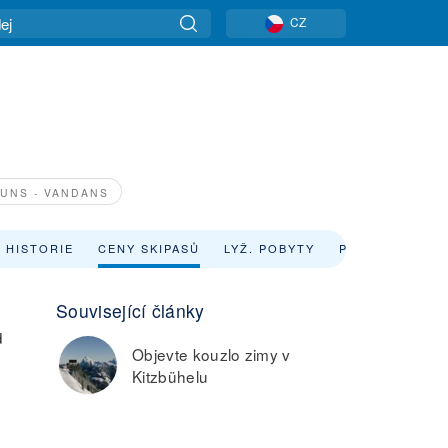
CZ
UNS - VANDANS
 HISTORIE
CENY SKIPASŮ
LYŽ. POBYTY
PŮJČOVNY LYŽ
Související články
d
Objevte kouzlo zimy v
Kitzbühelu