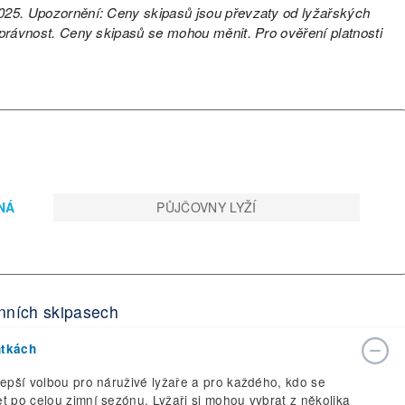
 2025. Upozornění: Ceny skipasů jsou převzaty od lyžařských
 správnost. Ceny skipasů se mohou měnit. Pro ověření platnosti
ENÁ
PŮJČOVNY LYŽÍ
nních skipasech
ntkách
lepší volbou pro náruživé lyžaře a pro každého, kdo se
t po celou zimní sezónu. Lyžaři si mohou vybrat z několika