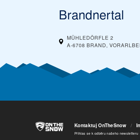
Brandnertal
MÜHLEDÖRFLE 2
A-6708 BRAND, VORARLB
Kontaktuj OnTheSnow
/
I
Přihlas se k odběru našeho newsletteru