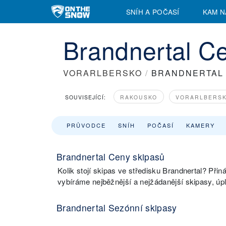
SNÍH A POČASÍ
KAM N
Brandnertal C
VORARLBERSKO
/
BRANDNERTAL
SOUVISEJÍCÍ:
RAKOUSKO
VORARLBERS
PRŮVODCE
SNÍH
POČASÍ
KAMERY
Brandnertal Ceny skipasů
Kolik stojí skipas ve středisku Brandnertal? Při
vybíráme nejběžnější a nejžádanější skipasy, úp
Brandnertal Sezónní skipasy