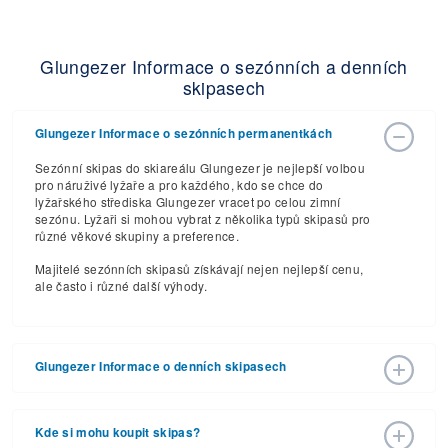
Glungezer Informace o sezónních a denních
skipasech
Glungezer Informace o sezónních permanentkách
Sezónní skipas do skiareálu Glungezer je nejlepší volbou
pro náruživé lyžaře a pro každého, kdo se chce do
lyžařského střediska Glungezer vracet po celou zimní
sezónu. Lyžaři si mohou vybrat z několika typů skipasů pro
různé věkové skupiny a preference.
Majitelé sezónních skipasů získávají nejen nejlepší cenu,
ale často i různé další výhody.
Glungezer Informace o denních skipasech
Podívejte se, jaké ceny skipasů si skiareál Glungezer
připravil pro lyžařskou sezónu 2026 – 2027 s
Kde si mohu koupit skipas?
předpokládaným datem zahájení 05. pro 2026 a ​​