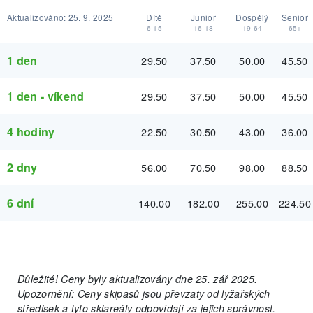
Aktualizováno:
25. 9. 2025
Dítě
Junior
Dospělý
Senior
6-15
16-18
19-64
65+
1 den
29.50
37.50
50.00
45.50
1 den - víkend
29.50
37.50
50.00
45.50
4 hodiny
22.50
30.50
43.00
36.00
2 dny
56.00
70.50
98.00
88.50
6 dní
140.00
182.00
255.00
224.50
Důležité! Ceny byly aktualizovány dne 25. zář 2025.
Upozornění: Ceny skipasů jsou převzaty od lyžařských
středisek a tyto skiareály odpovídají za jejich správnost.