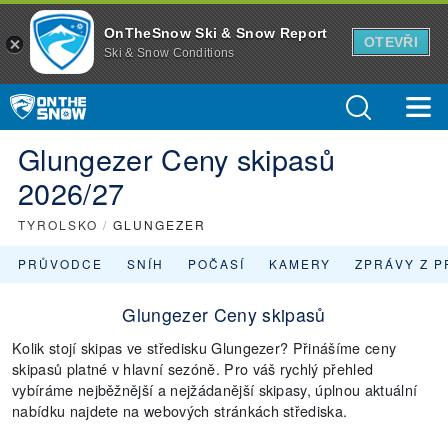
OnTheSnow Ski & Snow Report
OTEVŘI
Ski & Snow Conditions
Glungezer Ceny skipasů
2026/27
TYROLSKO
/
GLUNGEZER
PRŮVODCE
SNÍH
POČASÍ
KAMERY
ZPRÁVY Z P
Glungezer Ceny skipasů
Kolik stojí skipas ve středisku Glungezer? Přinášíme ceny
skipasů platné v hlavní sezóně. Pro váš rychlý přehled
vybíráme nejběžnější a nejžádanější skipasy, úplnou aktuální
nabídku najdete na webových stránkách střediska.