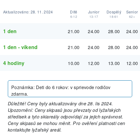
Aktualizováno:
28. 11. 2024
Dítě
Junior
Dospělý
Senior
6-12
13-17
18-61
62+
1 den
21.00
24.00
28.00
24.00
1 den - víkend
21.00
24.00
28.00
24.00
4 hodiny
10.00
12.00
13.00
12.00
Poznámka
:
Deti do 6 rokov: v sprievode rodičov
zdarma.
Důležité! Ceny byly aktualizovány dne 28. lis 2024.
Upozornění: Ceny skipasů jsou převzaty od lyžařských
středisek a tyto skiareály odpovídají za jejich správnost.
Ceny skipasů se mohou měnit. Pro ověření platnosti cen
kontaktujte lyžařský areál.