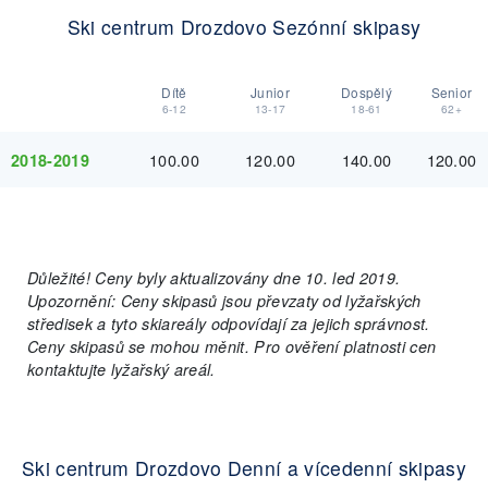
Ski centrum Drozdovo Sezónní skipasy
Dítě
Junior
Dospělý
Senior
6-12
13-17
18-61
62+
100.00
120.00
140.00
120.00
2018-2019
Důležité! Ceny byly aktualizovány dne 10. led 2019.
Upozornění: Ceny skipasů jsou převzaty od lyžařských
středisek a tyto skiareály odpovídají za jejich správnost.
Ceny skipasů se mohou měnit. Pro ověření platnosti cen
kontaktujte lyžařský areál.
Ski centrum Drozdovo Denní a vícedenní skipasy