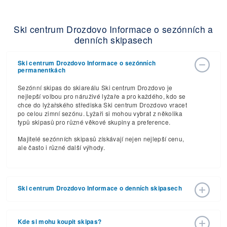
Ski centrum Drozdovo Informace o sezónních a
denních skipasech
Ski centrum Drozdovo Informace o sezónních
permanentkách
Sezónní skipas do skiareálu Ski centrum Drozdovo je
nejlepší volbou pro náruživé lyžaře a pro každého, kdo se
chce do lyžařského střediska Ski centrum Drozdovo vracet
po celou zimní sezónu. Lyžaři si mohou vybrat z několika
typů skipasů pro různé věkové skupiny a preference.
Majitelé sezónních skipasů získávají nejen nejlepší cenu,
ale často i různé další výhody.
Ski centrum Drozdovo Informace o denních skipasech
Podívejte se, jaké ceny skipasů si skiareál Ski centrum
Drozdovo připravil pro lyžařskou sezónu 2026 – 2027 s
Kde si mohu koupit skipas?
předpokládaným datem zahájení 26. pro 2026 a ​​