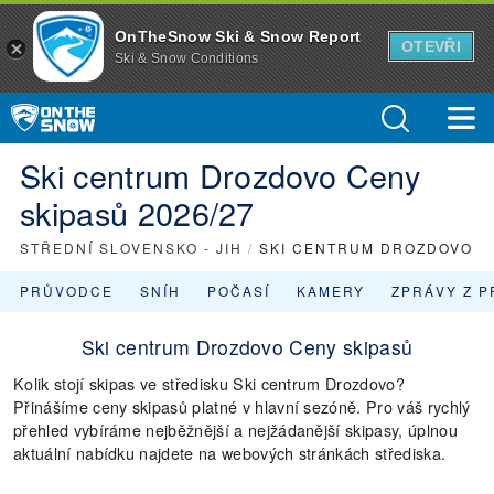
OnTheSnow Ski & Snow Report
OTEVŘI
Ski & Snow Conditions
Ski centrum Drozdovo Ceny
skipasů 2026/27
STŘEDNÍ SLOVENSKO - JIH
/
SKI CENTRUM DROZDOVO
PRŮVODCE
SNÍH
POČASÍ
KAMERY
ZPRÁVY Z P
Ski centrum Drozdovo Ceny skipasů
Kolik stojí skipas ve středisku Ski centrum Drozdovo?
Přinášíme ceny skipasů platné v hlavní sezóně. Pro váš rychlý
přehled vybíráme nejběžnější a nejžádanější skipasy, úplnou
aktuální nabídku najdete na webových stránkách střediska.