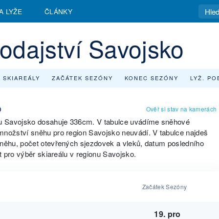
A LYŽE
ČLÁNKY
odajství Savojsko
 SKIAREÁLY
ZAČÁTEK SEZÓNY
KONEC SEZÓNY
LYŽ. PO
o
Ověř si stav na kamerách
nu Savojsko dosahuje 336cm. V tabulce uvádíme sněhové
nožství sněhu pro region Savojsko neuvádí. V tabulce najdeš
něhu, počet otevřených sjezdovek a vleků, datum posledního
 pro výběr skiareálu v regionu Savojsko.
Začátek Sezóny
19. pro