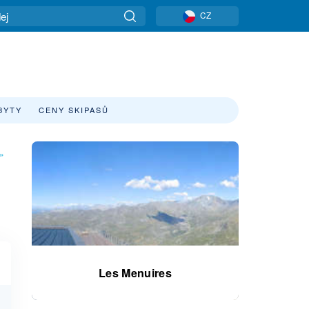
CZ
BYTY
CENY SKIPASŮ
»
Les Menuires