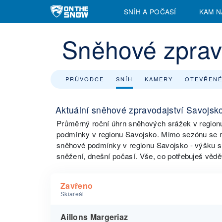
SNÍH A POČASÍ
KAM N
Sněhové zprav
PRŮVODCE
SNÍH
KAMERY
OTEVŘENÉ
Aktuální sněhové zpravodajství Savojsk
Průměrný roční úhrn sněhových srážek v regio
podmínky v regionu Savojsko. Mimo sezónu se m
sněhové podmínky v regionu Savojsko - výšku s
sněžení, dnešní počasí. Vše, co potřebuješ vědět
Zavřeno
Skiareál
Aillons Margeriaz