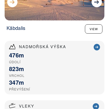
Kåbdalis
VIEW
NADMOŘSKÁ VÝŠKA
476m
ÚDOLÍ
823m
VRCHOL
347m
PŘEVÝŠENÍ
VLEKY