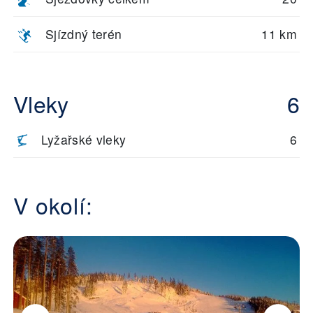
Sjízdný terén
11 km
Vleky
6
Lyžařské vleky
6
V okolí: