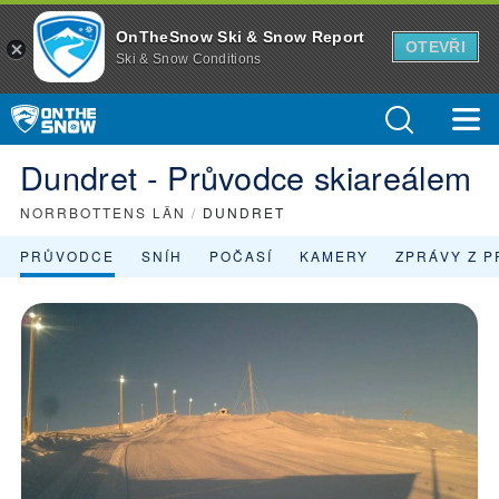
OnTheSnow Ski & Snow Report
OTEVŘI
Ski & Snow Conditions
Dundret - Průvodce skiareálem
NORRBOTTENS LÄN
/
DUNDRET
PRŮVODCE
SNÍH
POČASÍ
KAMERY
ZPRÁVY Z P