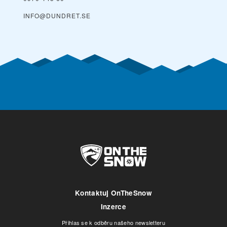
INFO@DUNDRET.SE
Kontaktuj OnTheSnow
Inzerce
Přihlas se k odběru našeho newsletteru