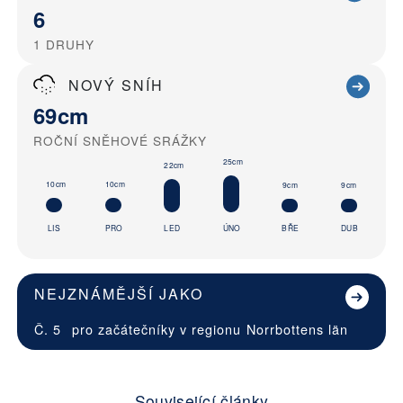
6
1
DRUHY
NOVÝ SNÍH
69cm
ROČNÍ SNĚHOVÉ SRÁŽKY
25cm
22cm
10cm
10cm
9cm
9cm
LIS
PRO
LED
ÚNO
BŘE
DUB
NEJZNÁMĚJŠÍ JAKO
Č. 5
pro začátečníky v regionu
Norrbottens län
Související články