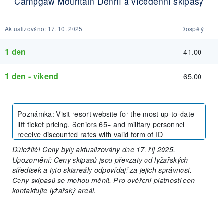
Campgaw Mountain Denní a vícedenní skipasy
Aktualizováno:
17. 10. 2025
Dospělý
1 den
41.00
1 den - víkend
65.00
Poznámka
:
Visit resort website for the most up-to-date
lift ticket pricing. Seniors 65+ and military personnel
receive discounted rates with valid form of ID
Důležité! Ceny byly aktualizovány dne 17. říj 2025.
Upozornění: Ceny skipasů jsou převzaty od lyžařských
středisek a tyto skiareály odpovídají za jejich správnost.
Ceny skipasů se mohou měnit. Pro ověření platnosti cen
kontaktujte lyžařský areál.