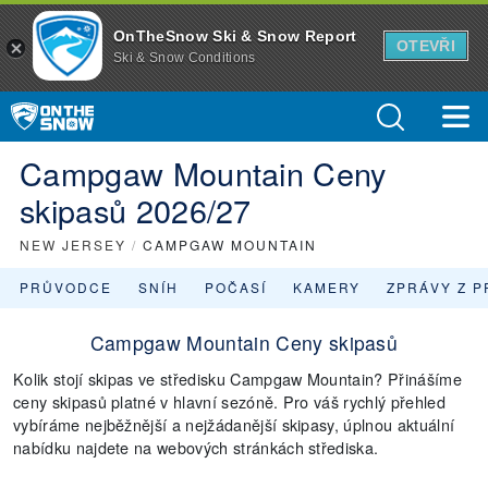
OnTheSnow Ski & Snow Report
OTEVŘI
Ski & Snow Conditions
Campgaw Mountain Ceny
skipasů 2026/27
NEW JERSEY
/
CAMPGAW MOUNTAIN
PRŮVODCE
SNÍH
POČASÍ
KAMERY
ZPRÁVY Z P
Campgaw Mountain Ceny skipasů
Kolik stojí skipas ve středisku Campgaw Mountain? Přinášíme
ceny skipasů platné v hlavní sezóně. Pro váš rychlý přehled
vybíráme nejběžnější a nejžádanější skipasy, úplnou aktuální
nabídku najdete na webových stránkách střediska.