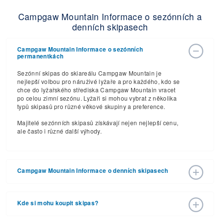
Campgaw Mountain Informace o sezónních a
denních skipasech
Campgaw Mountain Informace o sezónních
permanentkách
Sezónní skipas do skiareálu Campgaw Mountain je
nejlepší volbou pro náruživé lyžaře a pro každého, kdo se
chce do lyžařského střediska Campgaw Mountain vracet
po celou zimní sezónu. Lyžaři si mohou vybrat z několika
typů skipasů pro různé věkové skupiny a preference.
Majitelé sezónních skipasů získávají nejen nejlepší cenu,
ale často i různé další výhody.
Campgaw Mountain Informace o denních skipasech
Podívejte se, jaké ceny skipasů si skiareál Campgaw
Mountain připravil pro lyžařskou sezónu 2026 – 2027 s
Kde si mohu koupit skipas?
předpokládaným datem zahájení 18. pro 2026 a ​​
předběžným datem ukončení 14. bře 2027. Díky 12
Skipasy lze zakoupit online na webových stránkách