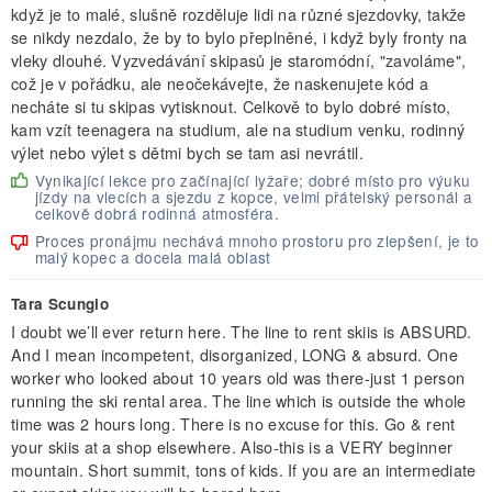
když je to malé, slušně rozděluje lidi na různé sjezdovky, takže
se nikdy nezdalo, že by to bylo přeplněné, i když byly fronty na
vleky dlouhé. Vyzvedávání skipasů je staromódní, "zavoláme",
což je v pořádku, ale neočekávejte, že naskenujete kód a
necháte si tu skipas vytisknout. Celkově to bylo dobré místo,
kam vzít teenagera na studium, ale na studium venku, rodinný
výlet nebo výlet s dětmi bych se tam asi nevrátil.
Vynikající lekce pro začínající lyžaře; dobré místo pro výuku
jízdy na vlecích a sjezdu z kopce, velmi přátelský personál a
celkově dobrá rodinná atmosféra.
Proces pronájmu nechává mnoho prostoru pro zlepšení, je to
malý kopec a docela malá oblast
Tara Scungio
I doubt we’ll ever return here. The line to rent skiis is ABSURD.
And I mean incompetent, disorganized, LONG & absurd. One
worker who looked about 10 years old was there-just 1 person
running the ski rental area. The line which is outside the whole
time was 2 hours long. There is no excuse for this. Go & rent
your skiis at a shop elsewhere. Also-this is a VERY beginner
mountain. Short summit, tons of kids. If you are an intermediate