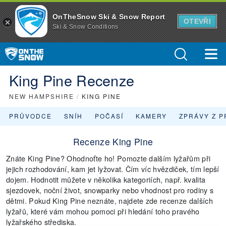
OnTheSnow Ski & Snow Report
OTEVŘI
Ski & Snow Conditions
King Pine Recenze
NEW HAMPSHIRE
/
KING PINE
PRŮVODCE
SNÍH
POČASÍ
KAMERY
ZPRÁVY Z P
Recenze King Pine
Znáte King Pine? Ohodnoťte ho! Pomozte dalším lyžařům při
jejich rozhodování, kam jet lyžovat. Čím víc hvězdiček, tím lepší
dojem. Hodnotit můžete v několika kategoriích, např. kvalita
sjezdovek, noční život, snowparky nebo vhodnost pro rodiny s
dětmi. Pokud King Pine neznáte, najdete zde recenze dalších
lyžařů, které vám mohou pomoci při hledání toho pravého
lyžařského střediska.