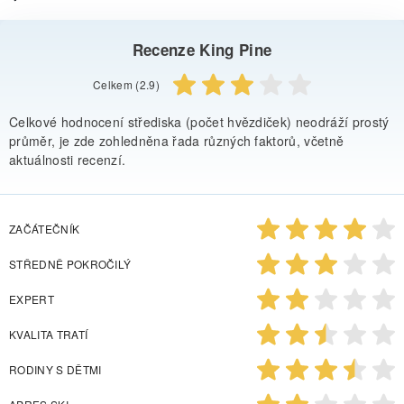
Recenze King Pine
Celkem (2.9)
Celkové hodnocení střediska (počet hvězdiček) neodráží prostý
průměr, je zde zohledněna řada různých faktorů, včetně
aktuálnosti recenzí.
ZAČÁTEČNÍK
STŘEDNĚ POKROČILÝ
EXPERT
KVALITA TRATÍ
RODINY S DĚTMI