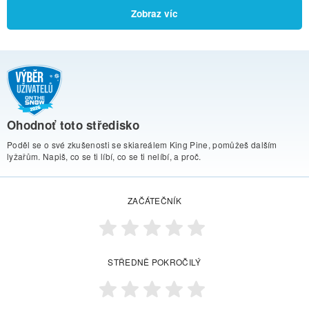
Zobraz víc
Ohodnoť toto středisko
Poděl se o své zkušenosti se skiareálem King Pine, pomůžeš dalším
lyžařům. Napiš, co se ti líbí, co se ti nelíbí, a proč.
ZAČÁTEČNÍK
STŘEDNĚ POKROČILÝ