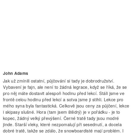
John Adams
Jak už zmínili ostatní, půjčování si tady je dobrodružství.
Vybavení je fajn, ale není to žádná legrace, když se říká, že se
pro něj máte dostavit alespoň hodinu před lekcí. Stáli jsme ve
frontě celou hodinu před lekcí a sotva jsme ji stihli. Lekce pro
mého syna byla fantastická. Celkově jsou ceny za půjčení, lekce
i skipasy slušné. Hora (tam jsem štědrý) je v pořádku - je to
kopec, žádný velký převýšení. Černé tratě tady jsou modré
jinde. Starší vleky, které nezpomalují při sesednutí, a docela
dobré tratě, takže se zdálo, že snowboardisté ​​mají problém. I