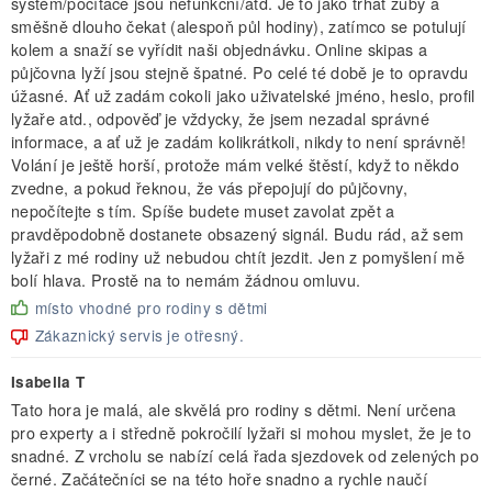
systém/počítače jsou nefunkční/atd. Je to jako trhat zuby a
směšně dlouho čekat (alespoň půl hodiny), zatímco se potulují
kolem a snaží se vyřídit naši objednávku. Online skipas a
půjčovna lyží jsou stejně špatné. Po celé té době je to opravdu
úžasné. Ať už zadám cokoli jako uživatelské jméno, heslo, profil
lyžaře atd., odpověď je vždycky, že jsem nezadal správné
informace, a ať už je zadám kolikrátkoli, nikdy to není správně!
Volání je ještě horší, protože mám velké štěstí, když to někdo
zvedne, a pokud řeknou, že vás přepojují do půjčovny,
nepočítejte s tím. Spíše budete muset zavolat zpět a
pravděpodobně dostanete obsazený signál. Budu rád, až sem
lyžaři z mé rodiny už nebudou chtít jezdit. Jen z pomyšlení mě
bolí hlava. Prostě na to nemám žádnou omluvu.
místo vhodné pro rodiny s dětmi
Zákaznický servis je otřesný.
Isabella T
Tato hora je malá, ale skvělá pro rodiny s dětmi. Není určena
pro experty a i středně pokročilí lyžaři si mohou myslet, že je to
snadné. Z vrcholu se nabízí celá řada sjezdovek od zelených po
černé. Začátečníci se na této hoře snadno a rychle naučí