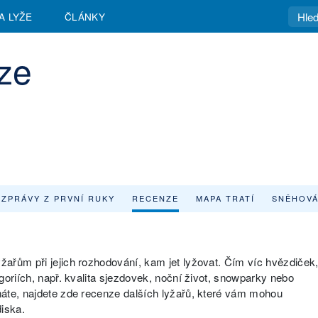
A LYŽE
ČLÁNKY
ze
ZPRÁVY Z PRVNÍ RUKY
RECENZE
MAPA TRATÍ
SNĚHOVÁ
ařům při jejich rozhodování, kam jet lyžovat. Čím víc hvězdiček
goriích, např. kvalita sjezdovek, noční život, snowparky nebo
náte, najdete zde recenze dalších lyžařů, které vám mohou
diska.