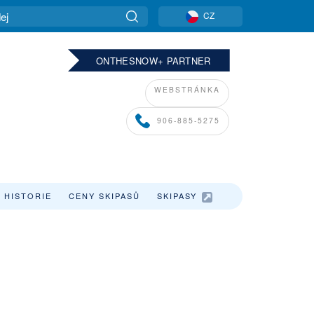
CZ
ONTHESNOW+ PARTNER
WEBSTRÁNKA
906-885-5275
 HISTORIE
CENY SKIPASŮ
SKIPASY
,