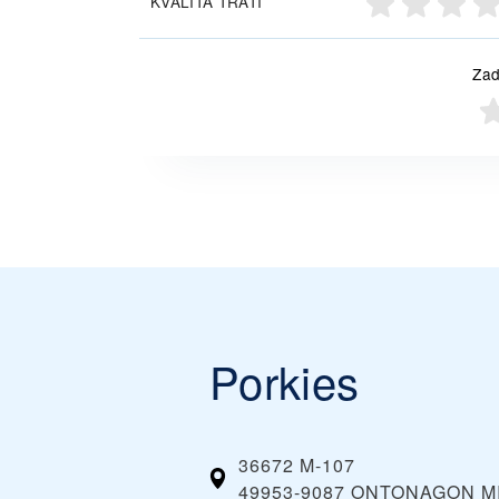
KVALITA TRATÍ
Zad
Porkies
36672 M-107
49953-9087 ONTONAGON MI