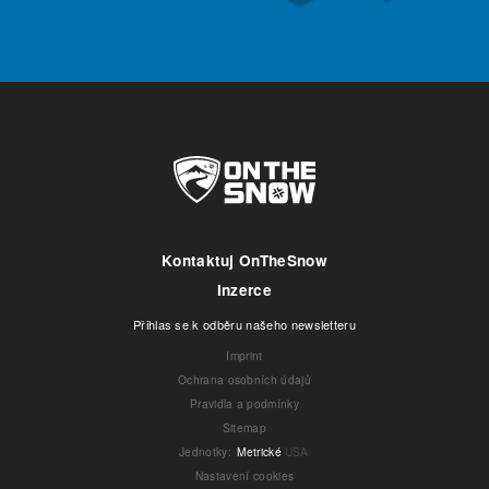
Kontaktuj OnTheSnow
Inzerce
Přihlas se k odběru našeho newsletteru
Imprint
Ochrana osobních údajů
Pravidla a podmínky
Sitemap
Jednotky
:
Metrické
USA
Nastavení cookies