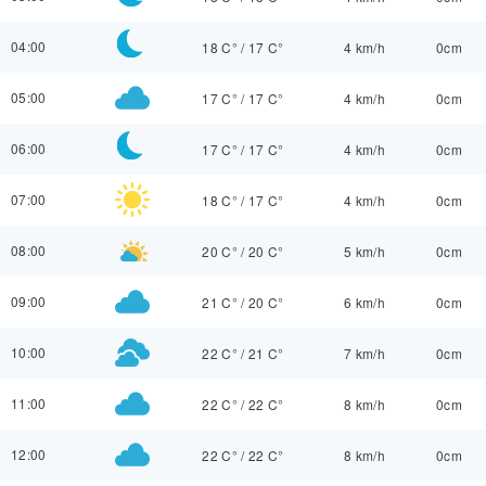
04:00
18 C°
/
17 C°
4 km/h
0cm
05:00
17 C°
/
17 C°
4 km/h
0cm
06:00
17 C°
/
17 C°
4 km/h
0cm
07:00
18 C°
/
17 C°
4 km/h
0cm
08:00
20 C°
/
20 C°
5 km/h
0cm
09:00
21 C°
/
20 C°
6 km/h
0cm
10:00
22 C°
/
21 C°
7 km/h
0cm
11:00
22 C°
/
22 C°
8 km/h
0cm
12:00
22 C°
/
22 C°
8 km/h
0cm