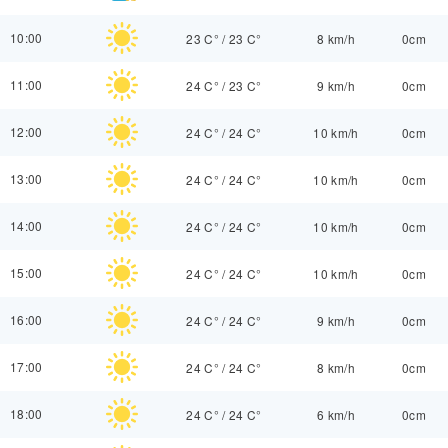
10:00
23 C°
/
23 C°
8 km/h
0cm
11:00
24 C°
/
23 C°
9 km/h
0cm
12:00
24 C°
/
24 C°
10 km/h
0cm
13:00
24 C°
/
24 C°
10 km/h
0cm
14:00
24 C°
/
24 C°
10 km/h
0cm
15:00
24 C°
/
24 C°
10 km/h
0cm
16:00
24 C°
/
24 C°
9 km/h
0cm
17:00
24 C°
/
24 C°
8 km/h
0cm
18:00
24 C°
/
24 C°
6 km/h
0cm