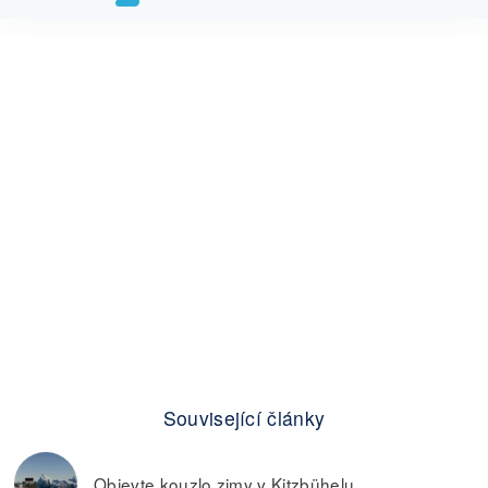
Související články
Objevte kouzlo zimy v Kitzbühelu