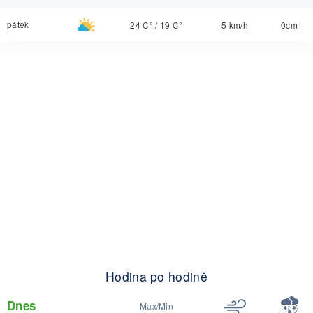
pátek
24 C°
/
19 C°
5 km/h
0cm
Hodina po hodině
Dnes
Max/Min