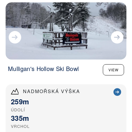
Mulligan's Hollow Ski Bowl
VIEW
NADMOŘSKÁ VÝŠKA
259m
ÚDOLÍ
335m
VRCHOL