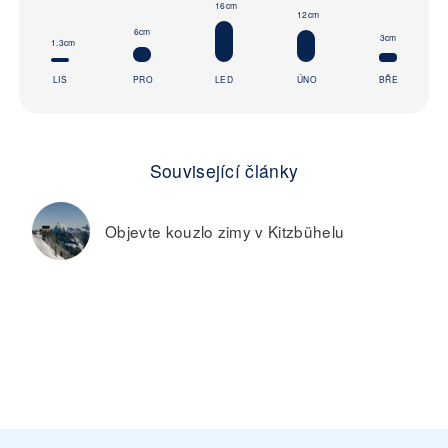
16cm
12cm
6cm
3cm
1.3cm
LIS
PRO
LED
ÚNO
BŘE
Související články
Objevte kouzlo zimy v Kitzbühelu