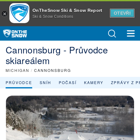
OnTheSnow Ski & Snow Report
OTEVŘI
Ski & Snow Conditions
Cannonsburg - Průvodce
skiareálem
MICHIGAN
/
CANNONSBURG
PRŮVODCE
SNÍH
POČASÍ
KAMERY
ZPRÁVY Z P