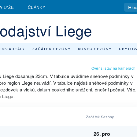
A LYŽE
ČLÁNKY
odajství Liege
 SKIAREÁLY
ZAČÁTEK SEZÓNY
KONEC SEZÓNY
UBYTOV
Ověř si stav na kamerách
u Liege dosahuje 23cm. V tabulce uvádíme sněhové podmínky v
ro region Liege neuvádí. V tabulce najdeš sněhové podmínky v
jezdovek a vleků, datum posledního sněžení, dnešní počasí. Vše,
u Liege.
Začátek Sezóny
26. pro