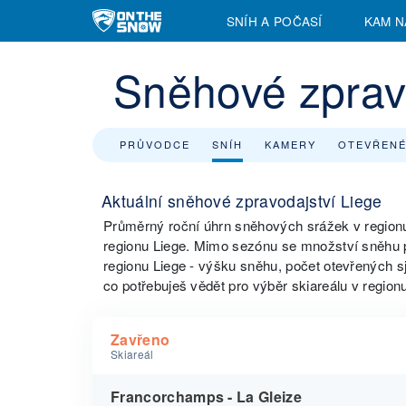
SNÍH A POČASÍ
KAM N
Sněhové zprav
PRŮVODCE
SNÍH
KAMERY
OTEVŘENÉ
Aktuální sněhové zpravodajství Liege
Průměrný roční úhrn sněhových srážek v region
regionu Liege. Mimo sezónu se množství sněhu p
regionu Liege - výšku sněhu, počet otevřených s
co potřebuješ vědět pro výběr skiareálu v region
Zavřeno
Skiareál
Francorchamps - La Gleize