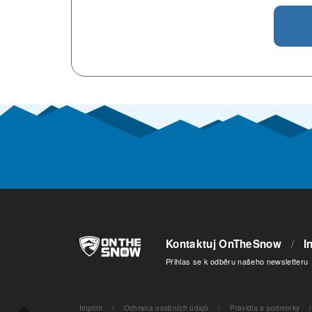
Kontaktuj OnTheSnow
/
I
Přihlas se k odběru našeho newsletteru
Imprint
/
Ochrana osobních údajů
/
Pravidla a podmínky
/