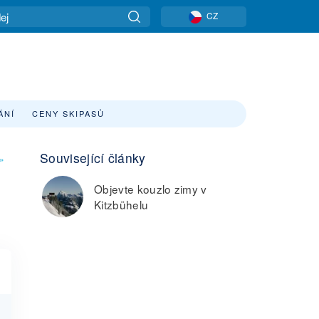
CZ
ÁNÍ
CENY SKIPASŮ
Související články
»
Objevte kouzlo zimy v
Kitzbühelu