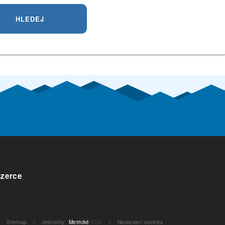
HLEDEJ
nzerce
Sitemap
/
Jednotky
:
Metrické
USA
/
Nastavení cookies