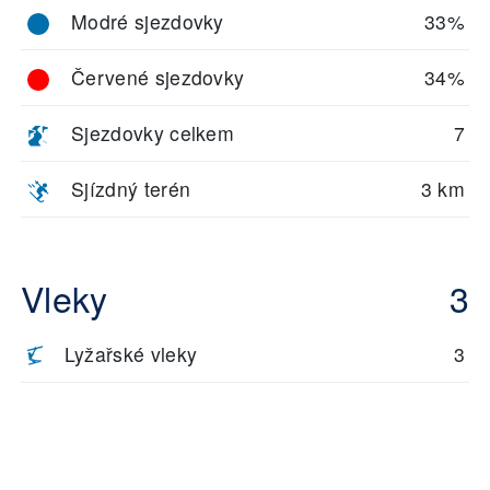
Modré sjezdovky
33%
Červené sjezdovky
34%
Sjezdovky celkem
7
Sjízdný terén
3 km
Vleky
3
Lyžařské vleky
3