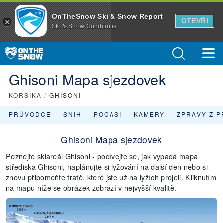
OnTheSnow Ski & Snow Report
OTEVŘI
Ski & Snow Conditions
Ghisoni Mapa sjezdovek
KORSIKA
/
GHISONI
PRŮVODCE
SNÍH
POČASÍ
KAMERY
ZPRÁVY Z P
Ghisoni Mapa sjezdovek
Poznejte skiareál Ghisoni - podívejte se, jak vypadá mapa
střediska Ghisoni, naplánujte si lyžování na další den nebo si
znovu připomeňte tratě, které jste už na lyžích projeli. Kliknutím
na mapu níže se obrázek zobrazí v nejvyšší kvalitě.