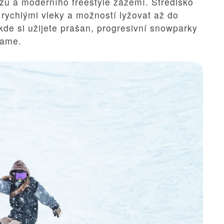
zu a moderního freestyle zázemí. Středisko
rychlými vleky a možností lyžovat až do
kde si užijete prašan, progresivní snowparky
lame.