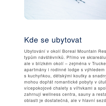
Kde se ubytovat
Ubytování v okolí Boreal Mountain Re
typům návštěvníků. Přímo ve skiareálu 
ale v blízkém okolí – zejména v Truck
apartmány i rodinné lodge s výhledem
s kuchyňkou, dětskými koutky a snadn
mohou dopřát romantické pobyty v útul
vícepokojové chalety s vířivkami a sp
zahrnují wellness centra, sauny a res
oblasti je dostatečná, ale v hlavní se