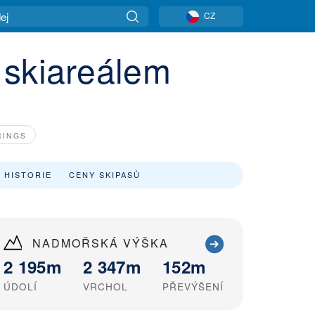
CZ
 skiareálem
RINGS
 HISTORIE
CENY SKIPASŮ
NADMOŘSKÁ VÝŠKA
2 195m
2 347m
152m
ÚDOLÍ
VRCHOL
PŘEVÝŠENÍ