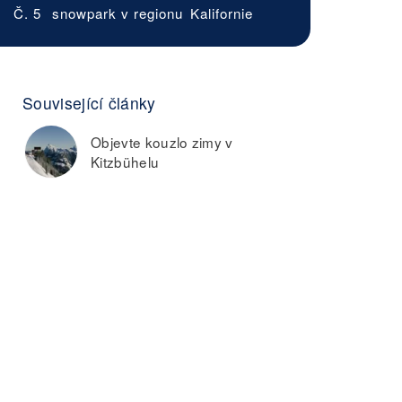
Č. 5
snowpark v regionu
Kalifornie
Související články
Objevte kouzlo zimy v
Kitzbühelu