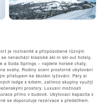
sort je rozmanité a přizpůsobené různým
se nenachází klasické ski-in ski-out hotely,
ee a Soda Springs – najdete horské chaty,
 na svahy. Rodiny ocení prostorné ubytování
ým přístupem ke školám lyžování. Páry si
ných lodge s krbem, zatímco skupiny využijí
olečenskými prostory. Luxusní možnosti
taurace přímo v budově. Ubytovací kapacita v
zóně se doporučuje rezervace s předstihem.