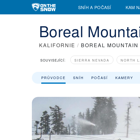
Boreal Mountain Resort Lyžařské středisko | Sjezdovky a vleky |
SNÍH A POČASÍ
KAM N
Boreal Mountai
KALIFORNIE
/
BOREAL MOUNTAIN
SOUVISEJÍCÍ:
SIERRA NEVADA
NORTH L
PRŮVODCE
SNÍH
POČASÍ
KAMERY