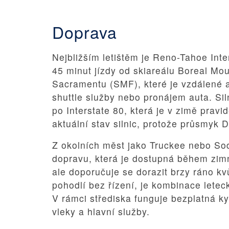
Doprava
Nejbližším letištěm je Reno-Tahoe Inte
45 minut jízdy od skiareálu Boreal Moun
Sacramentu (SMF), které je vzdálené as
shuttle služby nebo pronájem auta. Siln
po Interstate 80, která je v zimě prav
aktuální stav silnic, protože průsmyk 
Z okolních měst jako Truckee nebo Sod
dopravu, která je dostupná během zim
ale doporučuje se dorazit brzy ráno kvů
pohodlí bez řízení, je kombinace leteck
V rámci střediska funguje bezplatná k
vleky a hlavní služby.