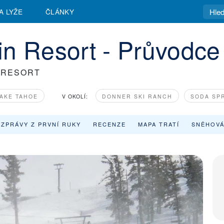
 Lyžování Boreal Mountain Resort |
A LYŽE
ČLÁNKY
n Resort - Průvodce
 RESORT
AKE TAHOE
V OKOLÍ:
DONNER SKI RANCH
SODA SP
ZPRÁVY Z PRVNÍ RUKY
RECENZE
MAPA TRATÍ
SNĚHOVÁ