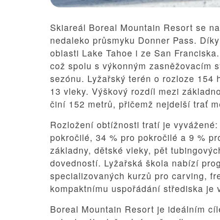
Skiareál Boreal Mountain Resort se na
nedaleko průsmyku Donner Pass. Díky 
oblasti Lake Tahoe i ze San Franciska
což spolu s výkonným zasněžovacím sy
sezónu. Lyžařský terén o rozloze 154
13 vleky. Výškový rozdíl mezi základn
činí 152 metrů, přičemž nejdelší trať m
Rozložení obtížnosti tratí je vyvážené
pokročilé, 34 % pro pokročilé a 9 % p
základny, dětské vleky, pět tubingový
dovedností. Lyžařská škola nabízí prog
specializovaných kurzů pro carving, fr
kompaktnímu uspořádání střediska je v
Boreal Mountain Resort je ideálním cíl