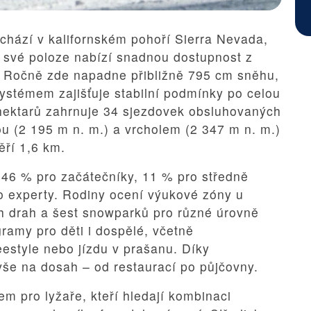
chází v kalifornském pohoří Sierra Nevada,
své poloze nabízí snadnou dostupnost z
. Ročně zde napadne přibližně 795 cm sněhu,
stémem zajišťuje stabilní podmínky po celou
 hektarů zahrnuje 34 sjezdovek obsluhovaných
ou (2 195 m n. m.) a vrcholem (2 347 m n. m.)
ěří 1,6 km.
: 46 % pro začátečníky, 11 % pro středně
ro experty. Rodiny ocení výukové zóny u
ch drah a šest snowparků pro různé úrovně
ramy pro děti i dospělé, včetně
eestyle nebo jízdu v prašanu. Díky
še na dosah – od restaurací po půjčovny.
em pro lyžaře, kteří hledají kombinaci