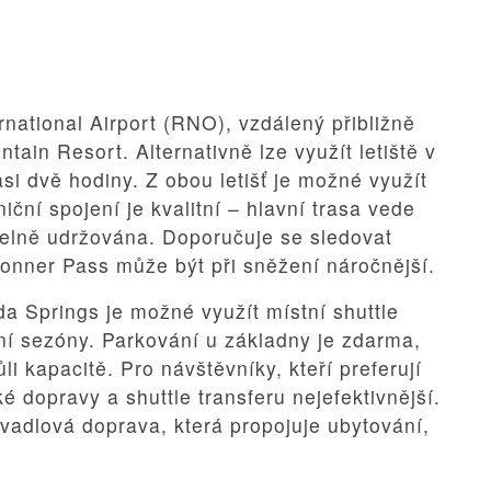
rnational Airport (RNO), vzdálený přibližně
tain Resort. Alternativně lze využít letiště v
i dvě hodiny. Z obou letišť je možné využít
iční spojení je kvalitní – hlavní trasa vede
idelně udržována. Doporučuje se sledovat
Donner Pass může být při sněžení náročnější.
a Springs je možné využít místní shuttle
ní sezóny. Parkování u základny je zdarma,
li kapacitě. Pro návštěvníky, kteří preferují
é dopravy a shuttle transferu nejefektivnější.
yvadlová doprava, která propojuje ubytování,