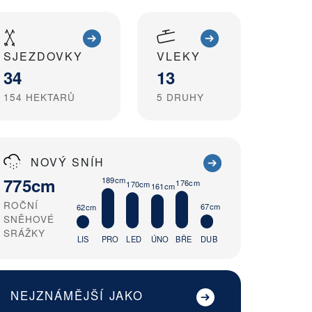
SJEZDOVKY
VLEKY
34
13
154
HEKTARŮ
5
DRUHY
NOVÝ SNÍH
775cm
189cm
176cm
170cm
161cm
ROČNÍ
67cm
62cm
SNĚHOVÉ
SRÁŽKY
LIS
PRO
LED
ÚNO
BŘE
DUB
NEJZNÁMĚJŠÍ JAKO