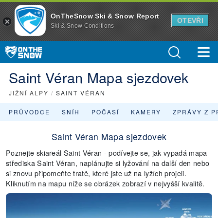
OnTheSnow Ski & Snow Report
OTEVŘI
Ski & Snow Conditions
Saint Véran Mapa sjezdovek
JIŽNÍ ALPY
/
SAINT VÉRAN
PRŮVODCE
SNÍH
POČASÍ
KAMERY
ZPRÁVY Z P
Saint Véran Mapa sjezdovek
Poznejte skiareál Saint Véran - podívejte se, jak vypadá mapa
střediska Saint Véran, naplánujte si lyžování na další den nebo
si znovu připomeňte tratě, které jste už na lyžích projeli.
Kliknutím na mapu níže se obrázek zobrazí v nejvyšší kvalitě.