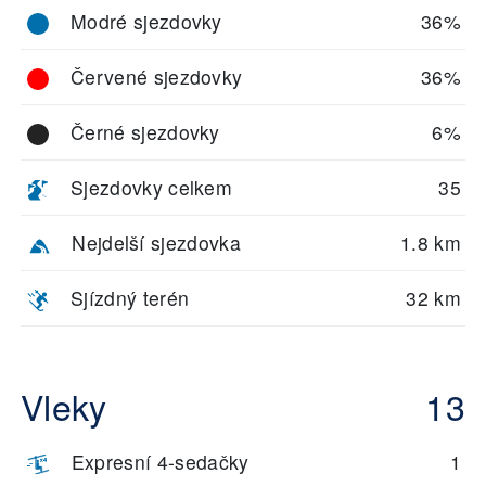
Modré sjezdovky
36%
Červené sjezdovky
36%
Černé sjezdovky
6%
Sjezdovky celkem
35
Nejdelší sjezdovka
1.8 km
Sjízdný terén
32 km
Vleky
13
Expresní 4-sedačky
1