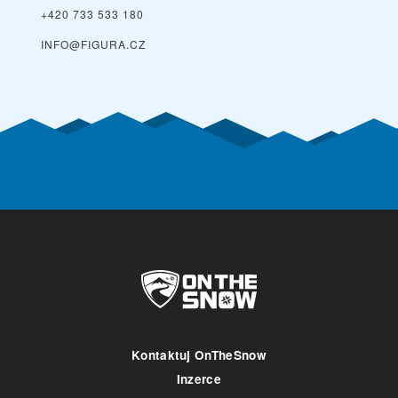
+420 733 533 180
INFO@FIGURA.CZ
Kontaktuj OnTheSnow
Inzerce