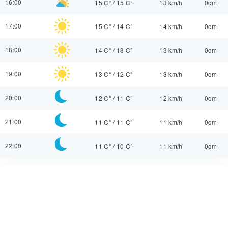
16:00
15 C°
/
15 C°
13 km/h
0cm
17:00
15 C°
/
14 C°
14 km/h
0cm
18:00
14 C°
/
13 C°
13 km/h
0cm
19:00
13 C°
/
12 C°
13 km/h
0cm
20:00
12 C°
/
11 C°
12 km/h
0cm
21:00
11 C°
/
11 C°
11 km/h
0cm
22:00
11 C°
/
10 C°
11 km/h
0cm