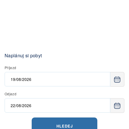
Naplánuj si pobyt
Příjezd
Odjezd
HLEDEJ