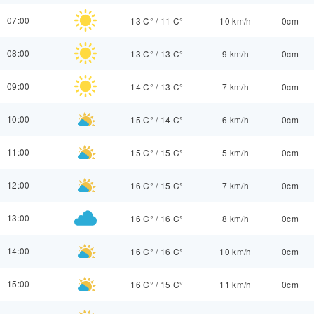
07:00
13 C°
/
11 C°
10 km/h
0cm
08:00
13 C°
/
13 C°
9 km/h
0cm
09:00
14 C°
/
13 C°
7 km/h
0cm
10:00
15 C°
/
14 C°
6 km/h
0cm
11:00
15 C°
/
15 C°
5 km/h
0cm
12:00
16 C°
/
15 C°
7 km/h
0cm
13:00
16 C°
/
16 C°
8 km/h
0cm
14:00
16 C°
/
16 C°
10 km/h
0cm
15:00
16 C°
/
15 C°
11 km/h
0cm