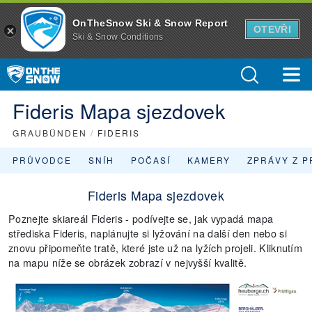
OnTheSnow Ski & Snow Report
OTEVŘI
Ski & Snow Conditions
Fideris Mapa sjezdovek
GRAUBÜNDEN
/
FIDERIS
PRŮVODCE
SNÍH
POČASÍ
KAMERY
ZPRÁVY Z P
Fideris Mapa sjezdovek
Poznejte skiareál Fideris - podívejte se, jak vypadá mapa
střediska Fideris, naplánujte si lyžování na další den nebo si
znovu připomeňte tratě, které jste už na lyžích projeli. Kliknutím
na mapu níže se obrázek zobrazí v nejvyšší kvalitě.