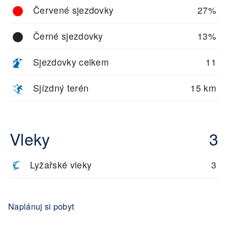
Červené sjezdovky
27%
Černé sjezdovky
13%
Sjezdovky celkem
11
Sjízdný terén
15 km
Vleky
3
Lyžařské vleky
3
Naplánuj si pobyt