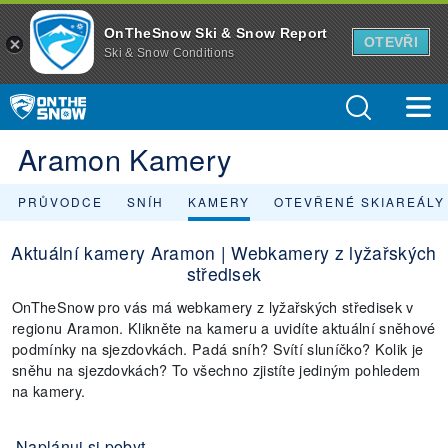
OnTheSnow Ski & Snow Report
OTEVŘI
Ski & Snow Conditions
Aramon Kamery
PRŮVODCE
SNÍH
KAMERY
OTEVŘENÉ SKIAREÁLY
Aktuální kamery Aramon | Webkamery z lyžařských
středisek
OnTheSnow pro vás má webkamery z lyžařských středisek v
regionu Aramon. Klikněte na kameru a uvidíte aktuální sněhové
podmínky na sjezdovkách. Padá sníh? Svítí sluníčko? Kolik je
sněhu na sjezdovkách? To všechno zjistíte jediným pohledem
na kamery.
Naplánuj si pobyt