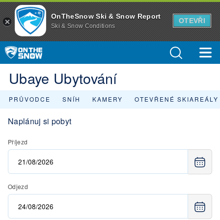
OnTheSnow Ski & Snow Report
OTEVŘI
Ski & Snow Conditions
Ubaye Ubytování
PRŮVODCE
SNÍH
KAMERY
OTEVŘENÉ SKIAREÁLY
Naplánuj si pobyt
Příjezd
Odjezd