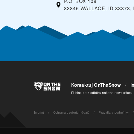
P.O. BOX 108
83846 WALLACE, ID 83873,
Kontaktuj OnTheSnow
/
I
Přihlas se k odběru našeho newsletteru
Imprint
/
Ochrana osobních údajů
/
Pravidla a podmínky
/