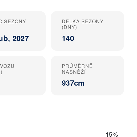
C SEZÓNY
DÉLKA SEZÓNY
(DNY)
ub, 2027
140
OVOZU
PRŮMĚRNĚ
)
NASNĚŽÍ
937cm
15%