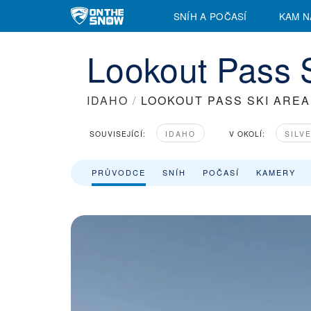
Lookout Pass Ski Area Lyžařské středisko | Sjezdovky a vleky | 
SNÍH A POČASÍ
KAM N
Lookout Pass S
IDAHO
/
LOOKOUT PASS SKI AREA
SOUVISEJÍCÍ:
IDAHO
V OKOLÍ:
SILV
PRŮVODCE
SNÍH
POČASÍ
KAMERY