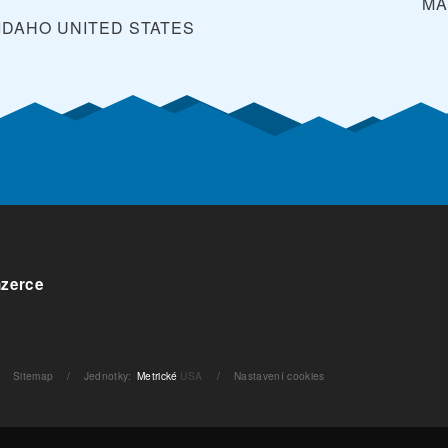
MA
 IDAHO
UNITED STATES
nzerce
Sitemap
/
Jednotky
:
Metrické
USA
/
Nastavení cookies