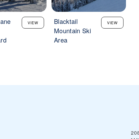
kane
Blacktail
S
VIEW
VIEW
Mountain Ski
rd
Area
20