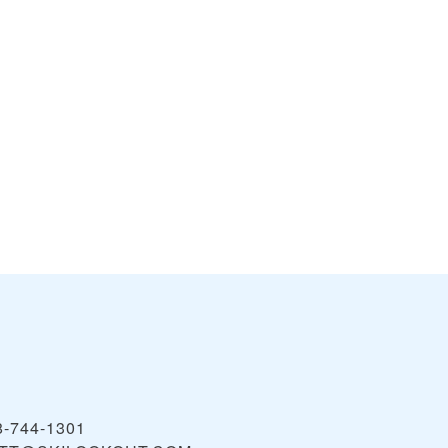
chweitzer
Montana
VIEW
VIEW
Snowbowl
8-744-1301