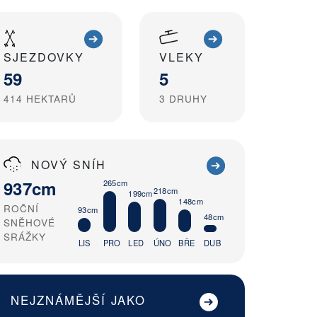
SJEZDOVKY
VLEKY
59
5
414
HEKTARŮ
3
DRUHY
NOVÝ SNÍH
937cm
265cm
218cm
199cm
148cm
ROČNÍ
93cm
48cm
SNĚHOVÉ
SRÁŽKY
LIS
PRO
LED
ÚNO
BŘE
DUB
NEJZNÁMĚJŠÍ JAKO