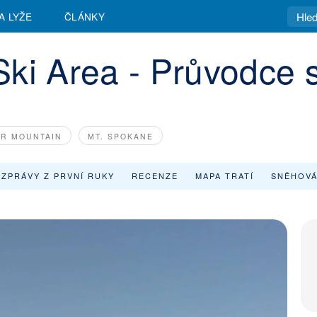
Lyžování Lookout Pass Ski Area |
A LYŽE
ČLÁNKY
ki Area - Průvodce 
ER MOUNTAIN
MT. SPOKANE
ZPRÁVY Z PRVNÍ RUKY
RECENZE
MAPA TRATÍ
SNĚHOVÁ