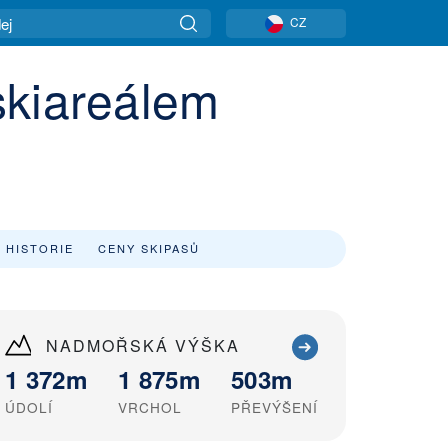
CZ
skiareálem
 HISTORIE
CENY SKIPASŮ
NADMOŘSKÁ VÝŠKA
1 372m
1 875m
503m
ÚDOLÍ
VRCHOL
PŘEVÝŠENÍ