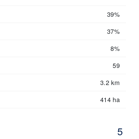
39%
37%
8%
59
3.2 km
414 ha
5