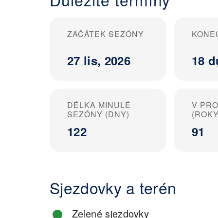
ZAČÁTEK SEZÓNY
KONE
27 lis, 2026
18 d
DÉLKA MINULÉ
V PR
SEZÓNY (DNY)
(ROKY
122
91
Sjezdovky a terén
Zelené sjezdovky